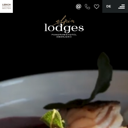
DE
BUCHEN
Ferienwohnungen & Appartements
Wellness & Aktiv
Restaurants & Bar
Erlebnisse
Karriere
Lerch Genussclub