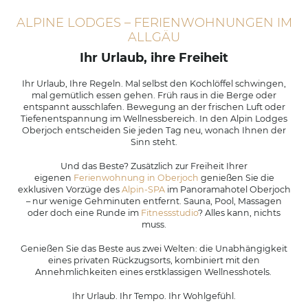
ALPINE LODGES – FERIENWOHNUNGEN IM
ALLGÄU
Ihr Urlaub, ihre Freiheit
Ihr Urlaub, Ihre Regeln. Mal selbst den Kochlöffel schwingen,
mal gemütlich essen gehen. Früh raus in die Berge oder
entspannt ausschlafen. Bewegung an der frischen Luft oder
Tiefenentspannung im Wellnessbereich. In den Alpin Lodges
Oberjoch entscheiden Sie jeden Tag neu, wonach Ihnen der
Sinn steht.
Und das Beste? Zusätzlich zur Freiheit Ihrer
eigenen
Ferienwohnung in Oberjoch
genießen Sie die
exklusiven Vorzüge des
Alpin-SPA
im Panoramahotel Oberjoch
– nur wenige Gehminuten entfernt. Sauna, Pool, Massagen
oder doch eine Runde im
Fitnessstudio
? Alles kann, nichts
muss.
Genießen Sie das Beste aus zwei Welten: die Unabhängigkeit
eines privaten Rückzugsorts, kombiniert mit den
Annehmlichkeiten eines erstklassigen Wellnesshotels.
Ihr Urlaub. Ihr Tempo. Ihr Wohlgefühl.