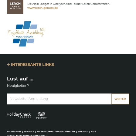
Die Alpin Lodges in Oberjoch sind Teil der Lerch Genusswelten.
www.lerch-genuss.de
INTERESSANTE LINKS
Lust auf …
Neuigkeiten?
Newsletter Anmeldung
WEITER
IMPRESSUM
|
PRIVACY
|
DATENSCHUTZ-EINSTELLUNGEN
|
SITEMAP
|
AGB
© 2026 ALPIN LODGES OBERJOCH