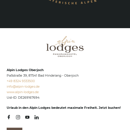
Alpin Lodges Oberjoch
Paßstraße 39, 87541 Bad Hindelang - Oberjoch
+49 8324 9333500
info@
alpin-lodges.
de
www.alpin-lodges.de
Ust-ID: DE269167694
Urlaub in den Alpin Lodges bedeutet maximale Freiheit. Jetzt buchen!