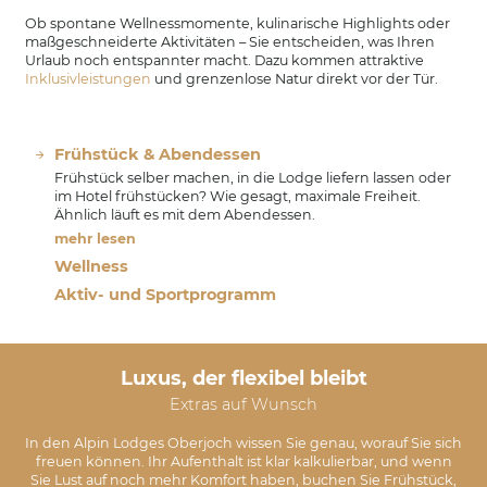
Ob spontane Wellnessmomente, kulinarische Highlights oder
maßgeschneiderte Aktivitäten – Sie entscheiden, was Ihren
Urlaub noch entspannter macht. Dazu kommen attraktive
Inklusivleistungen
und grenzenlose Natur direkt vor der Tür.
Frühstück & Abendessen
Frühstück selber machen, in die Lodge liefern lassen oder
im Hotel frühstücken? Wie gesagt, maximale Freiheit.
Ähnlich läuft es mit dem Abendessen.
mehr lesen
Wellness
Aktiv- und Sportprogramm
Luxus, der flexibel bleibt
Extras auf Wunsch
In den Alpin Lodges Oberjoch wissen Sie genau, worauf Sie sich
freuen können. Ihr Aufenthalt ist klar kalkulierbar, und wenn
Sie Lust auf noch mehr Komfort haben, buchen Sie Frühstück,