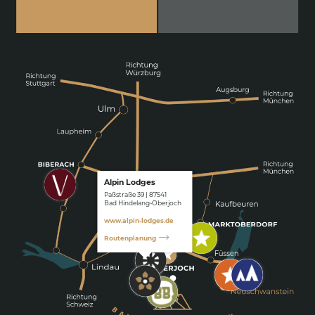
Alpin Lodges
Paßstraße 39 | 87541
Bad Hindelang-Oberjoch
www.alpin-lodges.de
Routenplanung