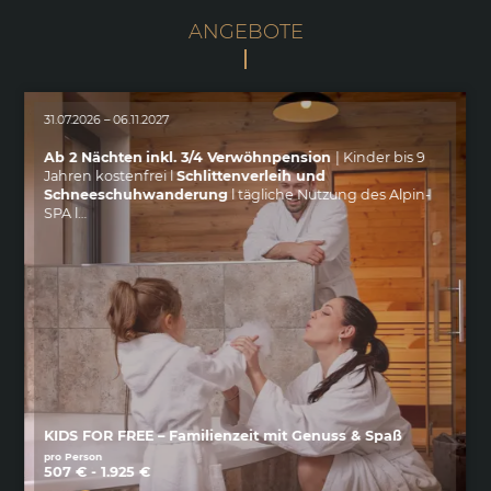
ANGEBOTE
31.07.2026 – 06.11.2027
Ab 2 Nächten
inkl. 3/4 Verwöhnpension
| Kinder bis 9
Jahren kostenfrei l
Schlittenverleih und
Schneeschuhwanderung
l tägliche Nutzung des Alpin-
SPA l…
KIDS FOR FREE – Familienzeit mit Genuss & Spaß
pro Person
507 € - 1.925 €