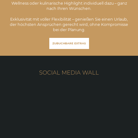
Wellness oder kulinarische Highlight individuell dazu – ganz
nach Ihren Wünschen.
Exklusivität mit voller Flexibilität – genießen Sie einen Urlaub,
der höchsten Ansprüchen gerecht wird, ohne Kompromisse
bei der Planung.
ZUBUCHBARE EXTRAS
SOCIAL MEDIA WALL