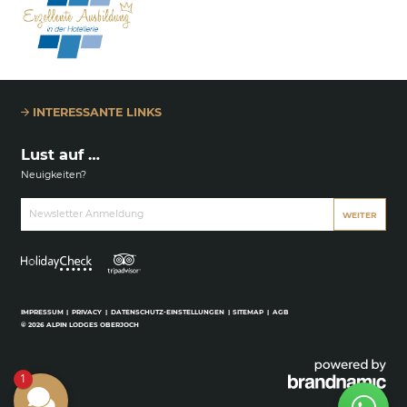
INTERESSANTE LINKS
Lust auf …
Neuigkeiten?
Newsletter Anmeldung
WEITER
IMPRESSUM
|
PRIVACY
|
DATENSCHUTZ-EINSTELLUNGEN
|
SITEMAP
|
AGB
© 2026 ALPIN LODGES OBERJOCH
1