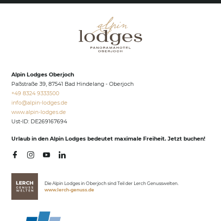
Alpin Lodges Oberjoch
Paßstraße 39, 87541 Bad Hindelang - Oberjoch
+49 8324 9333500
info@
alpin-lodges.
de
www.alpin-lodges.de
Ust-ID: DE269167694
Urlaub in den Alpin Lodges bedeutet maximale Freiheit. Jetzt buchen!
Die Alpin Lodges in Oberjoch sind Teil der Lerch Genusswelten.
www.lerch-genuss.de