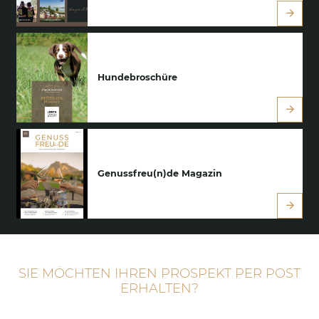
Karriere
Lerch Genussclub
Hundebroschüre
Genussfreu(n)de Magazin
SIE MÖCHTEN IHREN PROSPEKT PER POST
ERHALTEN?