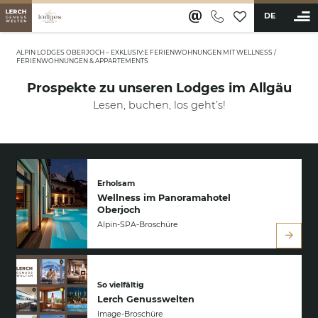
DE
ALPIN LODGES OBERJOCH – EXKLUSIV:E FERIENWOHNUNGEN MIT WELLNESS
/
FERIENWOHNUNGEN & APPARTEMENTS
BUCHEN
Prospekte zu unseren Lodges im Allgäu
Lesen, buchen, los geht’s!
Ferienwohnungen & Appartements
Luxusappartements mit Bergblick
Inklusivleistungen
Angebote
Bildergalerie
Erholsam
Gutschein
Wellness im Panoramahotel
Oberjoch
Gut zu wissen
Alpin-SPA-Broschüre
Verantwortungsbewusstsein
Wellness & Aktiv
Restaurants & Bar
So vielfältig
Lerch Genusswelten
Erlebnisse
Image-Broschüre