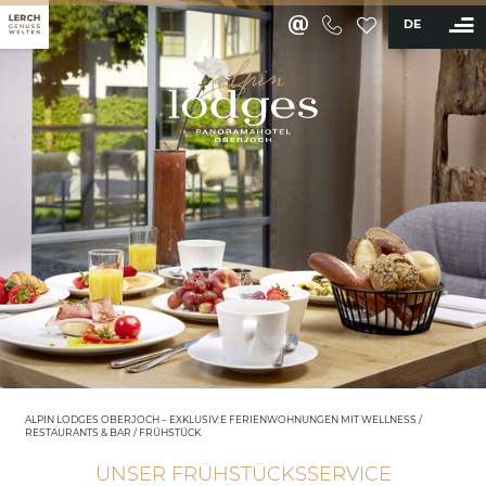
DE
BUCHEN
Ferienwohnungen & Appartements
Wellness & Aktiv
Restaurants & Bar
Kulinarikwochen - das Jahresprogramm
¾ Genusspension
Frühstück
Lunch & Sweets
Panoramarestaurant
Chaletrestaurant 1200 NN
ALPIN LODGES OBERJOCH – EXKLUSIV:E FERIENWOHNUNGEN MIT WELLNESS
/
RESTAURANTS & BAR
/
FRÜHSTÜCK
Bar Freiluft
Bistro Wasserstrudel
UNSER FRÜHSTÜCKSSERVICE