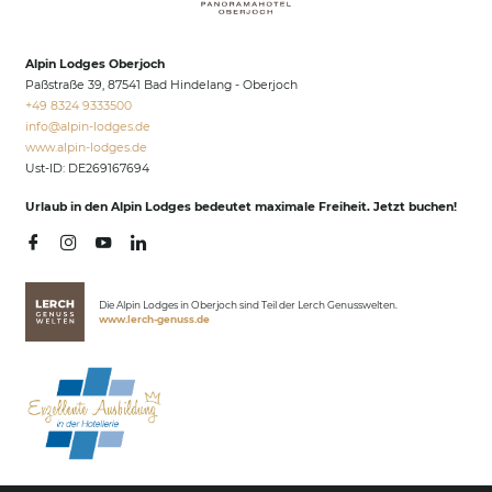
Alpin Lodges Oberjoch
Paßstraße 39, 87541 Bad Hindelang - Oberjoch
+49 8324 9333500
info@
alpin-lodges.
de
www.alpin-lodges.de
Ust-ID: DE269167694
Urlaub in den Alpin Lodges bedeutet maximale Freiheit. Jetzt buchen!
Die Alpin Lodges in Oberjoch sind Teil der Lerch Genusswelten.
www.lerch-genuss.de