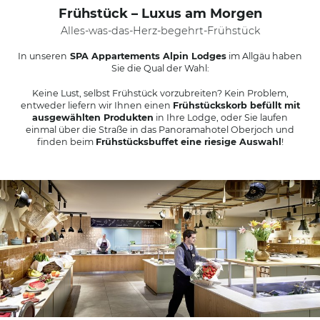
Herkunft & Genuss
Frühstück – Luxus am Morgen
Erlebnisse
Alles-was-das-Herz-begehrt-Frühstück
Karriere
In unseren
SPA Appartements Alpin Lodges
im Allgäu haben
Sie die Qual der Wahl:
Lerch Genussclub
Keine Lust, selbst Frühstück vorzubreiten? Kein Problem,
entweder liefern wir Ihnen einen
Frühstückskorb befüllt mit
ausgewählten Produkten
in Ihre Lodge, oder Sie laufen
einmal über die Straße in das Panoramahotel Oberjoch und
finden beim
Frühstücksbuffet eine riesige Auswahl
!