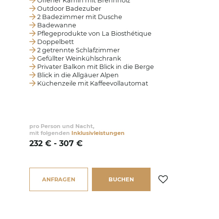
Offener Kamin mit Brennholz
Outdoor Badezuber
2 Badezimmer mit Dusche
Badewanne
Pflegeprodukte von La Biosthétique
Doppelbett
2 getrennte Schlafzimmer
Gefüllter Weinkühlschrank
Privater Balkon mit Blick in die Berge
Blick in die Allgäuer Alpen
Küchenzeile mit Kaffeevollautomat
pro Person und Nacht,
mit folgenden
Inklusivleistungen
232 € - 307 €
ANFRAGEN
BUCHEN