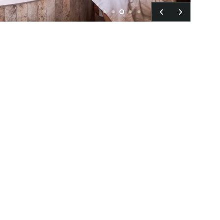
Restaurants & Bar
Erlebnisse
Karriere
Lerch Genussclub