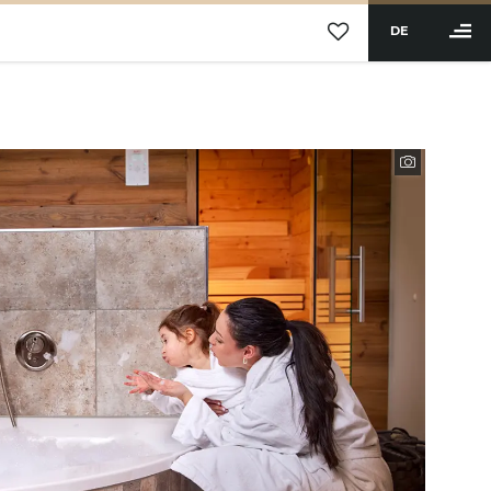
DE
BUCHEN
Ferienwohnungen &
Appartements
Luxusappartements mit Bergblick
Inklusivleistungen
Angebote
Bildergalerie
Gutschein
Gut zu wissen
Verantwortungsbewusstsein
Wellness & Aktiv