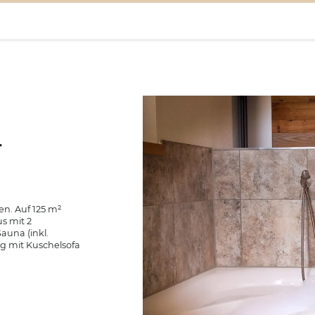
4
en. Auf 125 m²
s mit 2
auna (inkl.
g mit Kuschelsofa