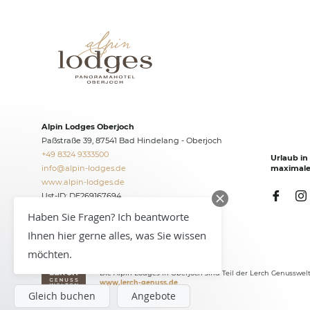
Alpin Lodges Oberjoch
Paßstraße 39, 87541 Bad Hindelang - Oberjoch
+49 8324 9333500
Urlaub in
info@
alpin-lodges.
de
maximale 
www.alpin-lodges.de
Ust-ID: DE269167694
Haben Sie Fragen? Ich beantworte
Ihnen hier gerne alles, was Sie wissen
möchten.
Die Alpin Lodges in Oberjoch sind Teil der Lerch Genusswel
www.lerch-genuss.de
Gleich buchen
Angebote