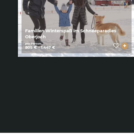
Familien Winterspaß im Schneeparadies
Oberjoch
pro Person
805 € - 1.447 €