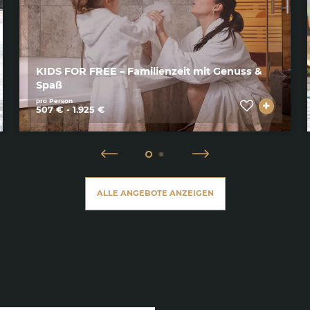
KIDS FOR FREE – Familienzeit mit Genuss &
Spaß
pro Person
507 € - 1.925 €
ALLE ANGEBOTE ANZEIGEN