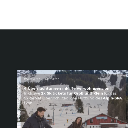
05.02.2027 – 14.02.2027
n-
4 Übernachtungen inkl. ¾-Verwöhnpension
|
Inklusive
2x Skitickets für Groß und Klein
für das
Skigebiet Oberjoch l tägliche Nutzung des
Alpin-SPA
l von…