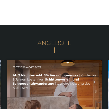
ANGEBOTE
31.07.2026 – 06.11.2027
Ab 2 Nächten
inkl. 3/4 Verwöhnpension
| Kinder bis
9 Jahren kostenfrei l
Schlittenverleih und
Schneeschuhwanderung
l tägliche Nutzung des
Alpin-SPA l…