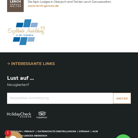
Die Alpin Lodges in Oberjoch sind Teil der Lerch Genusswelten.
www.lerch-genuss.de
INTERESSANTE LINKS
Lust auf …
Neuigkeiten?
Newsletter Anmeldung
WEITER
IMPRESSUM
|
PRIVACY
|
DATENSCHUTZ-EINSTELLUNGEN
|
SITEMAP
|
AGB
1
© 2026 ALPIN LODGES OBERJOCH