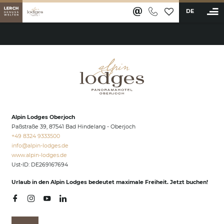
DE
BUCHEN
Ferienwohnungen & Appartements
Wellness & Aktiv
Saunawelt & Pools
Alpin Lodges Oberjoch
Anwendungen & Massagen
Paßstraße 39, 87541 Bad Hindelang - Oberjoch
Fitness & Sportangebot
+49 8324 9333500
info@
alpin-lodges.
de
Restaurants & Bar
www.alpin-lodges.de
Ust-ID: DE269167694
Erlebnisse
Urlaub in den Alpin Lodges bedeutet maximale Freiheit. Jetzt buchen!
Karriere
Lerch Genussclub