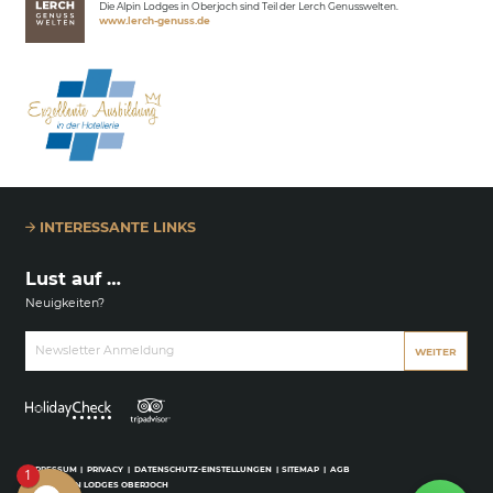
Die Alpin Lodges in Oberjoch sind Teil der Lerch Genusswelten.
www.lerch-genuss.de
INTERESSANTE LINKS
Lust auf …
Neuigkeiten?
Newsletter Anmeldung
WEITER
IMPRESSUM
|
PRIVACY
|
DATENSCHUTZ-EINSTELLUNGEN
|
SITEMAP
|
AGB
1
© 2026 ALPIN LODGES OBERJOCH