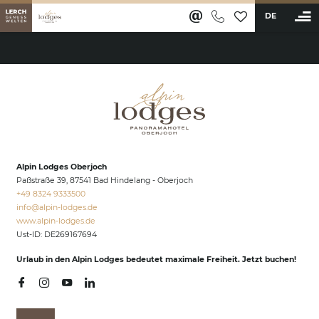
DE
BUCHEN
Ferienwohnungen & Appartements
Wellness & Aktiv
Saunawelt & Pools
Alpin Lodges Oberjoch
Anwendungen & Massagen
Paßstraße 39, 87541 Bad Hindelang - Oberjoch
Fitness & Sportangebot
+49 8324 9333500
info@
alpin-lodges.
de
Restaurants & Bar
www.alpin-lodges.de
Ust-ID: DE269167694
Erlebnisse
Urlaub in den Alpin Lodges bedeutet maximale Freiheit. Jetzt buchen!
Karriere
Lerch Genussclub