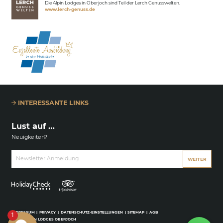
Die Alpin Lodges in Oberjoch sind Teil der Lerch Genusswelten.
www.lerch-genuss.de
INTERESSANTE LINKS
Lust auf …
Neuigkeiten?
Newsletter Anmeldung
WEITER
IMPRESSUM
|
PRIVACY
|
DATENSCHUTZ-EINSTELLUNGEN
|
SITEMAP
|
AGB
1
© 2026 ALPIN LODGES OBERJOCH