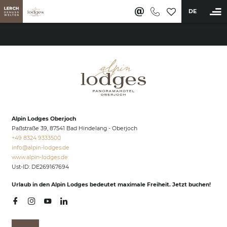
DE
BUCHEN
Ferienwohnungen & Appartements
Wellness & Aktiv
Saunawelt & Pools
Alpin Lodges Oberjoch
Anwendungen & Massagen
Paßstraße 39, 87541 Bad Hindelang - Oberjoch
Fitness & Sportangebot
+49 8324 9333500
info@
alpin-lodges.
de
Restaurants & Bar
www.alpin-lodges.de
Ust-ID: DE269167694
Erlebnisse
Urlaub in den Alpin Lodges bedeutet maximale Freiheit. Jetzt buchen!
Karriere
Lerch Genussclub