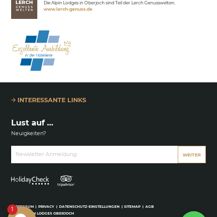
Die Alpin Lodges in Oberjoch sind Teil der Lerch Genusswelten.
www.lerch-genuss.de
INTERESSANTE LINKS
Lust auf …
Neuigkeiten?
Newsletter Anmeldung
WEITER
IMPRESSUM
|
PRIVACY
|
DATENSCHUTZ-EINSTELLUNGEN
|
SITEMAP
|
AGB
1
© 2026 ALPIN LODGES OBERJOCH