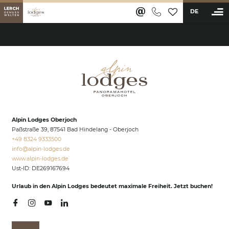
DE
BUCHEN
Ferienwohnungen & Appartements
Wellness & Aktiv
Saunawelt & Pools
Alpin Lodges Oberjoch
Anwendungen & Massagen
Paßstraße 39, 87541 Bad Hindelang - Oberjoch
Fitness & Sportangebot
+49 8324 9333500
info@
alpin-lodges.
de
Restaurants & Bar
www.alpin-lodges.de
Ust-ID: DE269167694
Erlebnisse
Urlaub in den Alpin Lodges bedeutet maximale Freiheit. Jetzt buchen!
Karriere
Lerch Genussclub